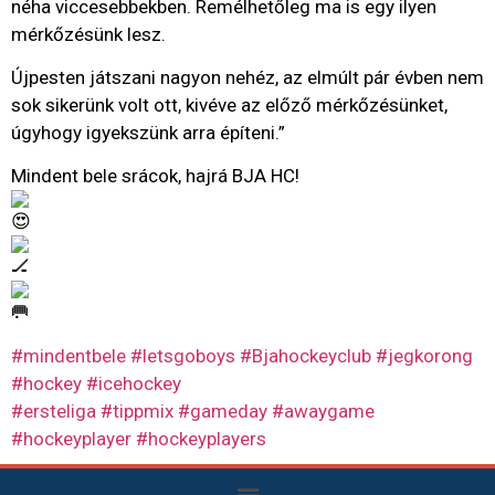
néha viccesebbekben. Remélhetőleg ma is egy ilyen
mérkőzésünk lesz.
Újpesten játszani nagyon nehéz, az elmúlt pár évben nem
sok sikerünk volt ott, kivéve az előző mérkőzésünket,
úgyhogy igyekszünk arra építeni.”
Mindent bele srácok, hajrá BJA HC!
#mindentbele
#letsgoboys
#Bjahockeyclub
#jegkorong
#hockey
#icehockey
#ersteliga
#tippmix
#gameday
#awaygame
#hockeyplayer
#hockeyplayers