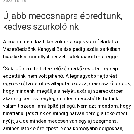
2022-10-16
Újabb meccsnapra ébredtünk,
kedves szurkolóink
A csapat nem lazít, készülnek a rájuk váró feladatra.
Vezetőedzőnk, Kangyal Balázs pedig szája sarkában
büszke kis mosollyal beszélt játékosairól ma reggel.
“Sok idő nem telt el az előző mérkőzés óta. Tegnap
edzettünk, nem volt pihenő. A legnagyobb fejtörést
egyrészről a sérültek állapota okozza, másrészről örülök,
hogy mindenki megállja a helyét, akár új szerepkörben,
akár régiben, és tényleg minden meccsből ki tudunk
valamit szedni, ami építő jellegű. Nem azt mondom, hogy
hibátlanul játszunk és mindig hatvan percig a tökéletest
nyújtjuk, de minden meccsen van egy új szegmens,
amiben látok előrelépést. Néha komolyabb dolgokban,