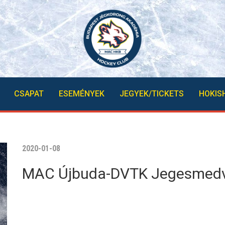
CSAPAT
ESEMÉNYEK
JEGYEK/TICKETS
HOKIS
2020-01-08
MAC Újbuda-DVTK Jegesmedv