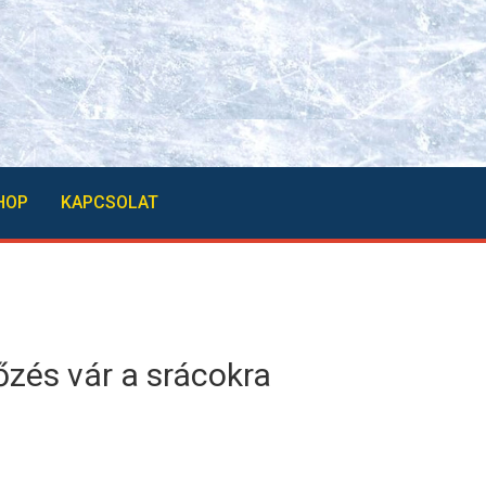
HOP
KAPCSOLAT
zés vár a srácokra