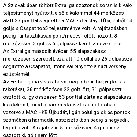
A Szlovákiában töltött Extraliga szezonok során is kiváló
teljesítményt nyújtott, első alkalommal 44 mérkőzés
alatt 27 ponttal segítette a MAC-ot a playoffba, ebből 14
gólja a Csapat top5 teljesítménye volt. A rájátszásban
pedig fantasztikusan pont/meccs fölött hozott: 8
mérkőzésen 3 gól és 6 gólpassz került a neve mellé.
Az Extraliga második évében 55 alapszakasz
mérkőzésen szerepelt, ezalatt 10 góllal és 26 gólpasszal
segítette a Csapatot, utóbbival elnyerte a házi verseny
ezüstérmét.
Az Erste Ligába visszatérve még jobban begyújtotta a
rakétákat, 36 mérkőzésen 22 gólt lőtt, 31 gólpasszt
osztott ki, így összesen 53 ponttal zárta az alapszakasz
küzdelmeit, mind a három statisztikai mutatóban
vezetve a MAC HKB Újbudát, ligán belül gólok és pontok
számában a harmadik, asszisztokban pedig a negyedik
legjobb volt. A rájátszás 5 mérkőzésén 4 gólpasszt
osztott ki, gólt nem lőtt.