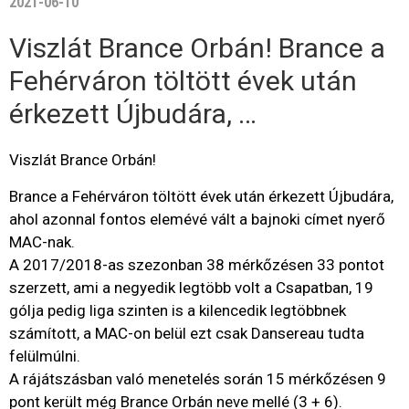
2021-06-10
Viszlát Brance Orbán! Brance a
Fehérváron töltött évek után
érkezett Újbudára, …
Viszlát Brance Orbán!
Brance a Fehérváron töltött évek után érkezett Újbudára,
ahol azonnal fontos elemévé vált a bajnoki címet nyerő
MAC-nak.
A 2017/2018-as szezonban 38 mérkőzésen 33 pontot
szerzett, ami a negyedik legtöbb volt a Csapatban, 19
gólja pedig liga szinten is a kilencedik legtöbbnek
számított, a MAC-on belül ezt csak Dansereau tudta
felülmúlni.
A rájátszásban való menetelés során 15 mérkőzésen 9
pont került még Brance Orbán neve mellé (3 + 6).