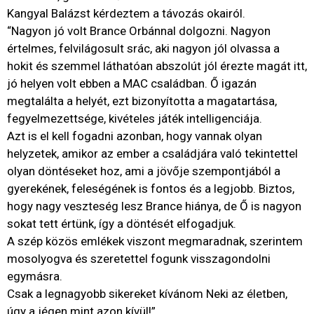
Kangyal Balázst kérdeztem a távozás okairól.
“Nagyon jó volt Brance Orbánnal dolgozni. Nagyon
értelmes, felvilágosult srác, aki nagyon jól olvassa a
hokit és szemmel láthatóan abszolút jól érezte magát itt,
jó helyen volt ebben a MAC családban. Ő igazán
megtalálta a helyét, ezt bizonyította a magatartása,
fegyelmezettsége, kivételes játék intelligenciája.
Azt is el kell fogadni azonban, hogy vannak olyan
helyzetek, amikor az ember a családjára való tekintettel
olyan döntéseket hoz, ami a jövője szempontjából a
gyerekének, feleségének is fontos és a legjobb. Biztos,
hogy nagy veszteség lesz Brance hiánya, de Ő is nagyon
sokat tett értünk, így a döntését elfogadjuk.
A szép közös emlékek viszont megmaradnak, szerintem
mosolyogva és szeretettel fogunk visszagondolni
egymásra.
Csak a legnagyobb sikereket kívánom Neki az életben,
úgy a jégen mint azon kívül!”