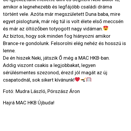
amikor a legnehezebb és legfájóbb családi dráma
történt vele. Azóta már megszületett Duna baba, mire
egyet pislogtunk, már rég túl is volt élete első meccsén
és már az öltözőben totyogott nagy vidáman.
Az biztos, hogy sok minden fog hiányozni amikor
Brance-re gondolunk. Felsorolni elég nehéz és hosszú is
lenne.
De én hiszek Neki, játszik Ő még a MAC HKB-ban.
Addig viszont csakis a legjobbakat, legyen
sérülésmentes szezonod, érezd jól magát az új
csapatodnál, sok sikert kívánunk!
Fotó: Mudra László, Pórszász Áron
Hajrá MAC HKB Újbuda!