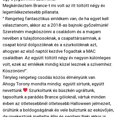
Megkérdeztem Brance-t mi volt az itt töltött négy év
legemlékezetesebb pillanata.
” Rengeteg fantasztikus emlékem van, de ha egyet kell
választanom, akkor az a 2018-as bajnoki győzelmünk!
Szeretném megköszönni a családom és a magam
nevében a tulajdonosoknak, a csapattársaimnak, a
csapat körül dolgozóknak és a szurkolóknak azt,
ahogyan az első naptól kezdve fogadtak a MAC
családban. Az együtt töltött négy év nagyon különleges
volt, ezek az emlékek mindig közel lesznek a szívemhez.
Köszönöm!”.
Tényleg rengeteg csodás közös élményünk van.
Ahogy Torony mondta mindig: együtt sírtunk, együtt
nevettünk.
Szurkoltunk és büszkén ugráltunk,
tapsoltunk a parádés Brance góloknál, vártuk minden
évben az ötletesebbnél ötletesebb Halloween jelmezeit,
örültünk a boldogságának és vele buliztunk az esküvőjén,
de igyekeztünk mellette állni és segíteni Neki akkor is,