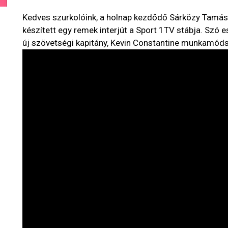
Kedves szurkolóink, a holnap kezdődő Sárközy Tamá
készített egy remek interjút a Sport 1TV stábja. Szó es
új szövetségi kapitány, Kevin Constantine munkamóds