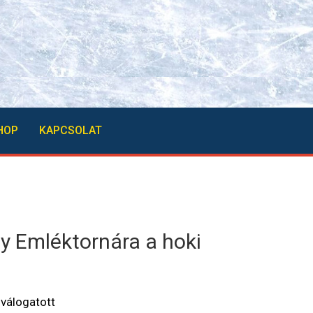
HOP
KAPCSOLAT
zy Emléktornára a hoki