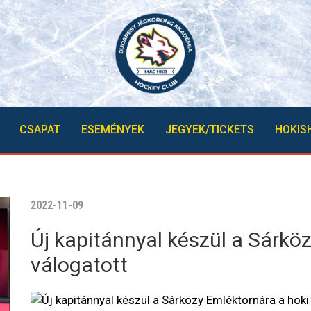
CSAPAT
ESEMÉNYEK
JEGYEK/TICKETS
HOKIS
2022-11-09
Új kapitánnyal készül a Sárkö
válogatott