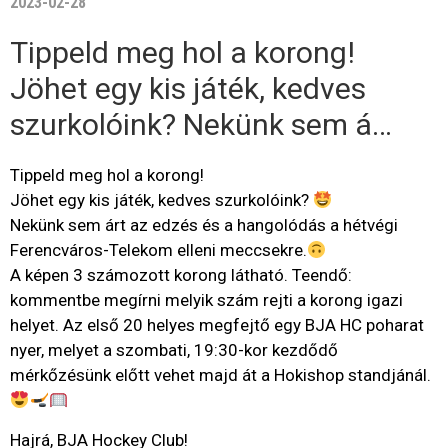
2023-02-28
Tippeld meg hol a korong!
Jöhet egy kis játék, kedves
szurkolóink? Nekünk sem á…
Tippeld meg hol a korong!
Jöhet egy kis játék, kedves szurkolóink?
Nekünk sem árt az edzés és a hangolódás a hétvégi
Ferencváros-Telekom elleni meccsekre.
A képen 3 számozott korong látható. Teendő:
kommentbe megírni melyik szám rejti a korong igazi
helyet. Az első 20 helyes megfejtő egy BJA HC poharat
nyer, melyet a szombati, 19:30-kor kezdődő
mérkőzésünk előtt vehet majd át a Hokishop standjánál.
Hajrá, BJA Hockey Club!