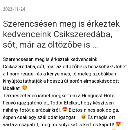
2022-11-24
Szerencsésen meg is érkeztek
kedvenceink Csíkszeredába,
sőt, már az öltözőbe is …
Szerencsésen meg is érkeztek kedvenceink
Csíkszeredába, sőt, már az öltözőbe is bepakoltak! Jöhet
a finom reggeli és a kényelmes, jó meleg szobákban
kinyújtóztathatják a hosszú út során elmacskásodott
lábaikat.
Természetesen ismét megkértem a Hunguest Hotel
Fenyő igazgatónőjét, Todor Etelkát, hogy készítsen
néhány fotót a srácainkról.
Biztos nincs sok dolga,
éppen csak egy szállodát igazgat….
És mégis ott
várta a csapatot, még mosolyokat is kért és kapott!