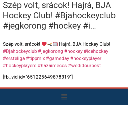
Szép volt, srácok! Hajrá, BJA
Hockey Club! #Bjahockeyclub
#jegkorong #hockey #i…
Szép volt, srácok!
Hajrá, BJA Hockey Club!
#Bjahockeyclub
#jegkorong
#hockey
#icehockey
#ersteliga
#tippmix
#gameday
#hockeyplayer
#hockeyplayers
#hazaimeccs
#wedidourbest
[fb_vid id=”651225649878319″]