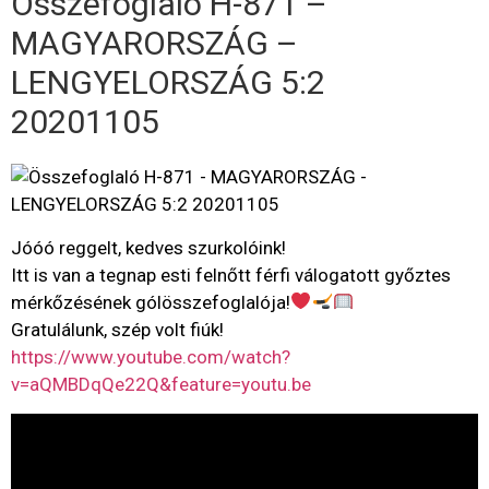
Összefoglaló H-871 –
MAGYARORSZÁG –
LENGYELORSZÁG 5:2
20201105
Jóóó reggelt, kedves szurkolóink!
Itt is van a tegnap esti felnőtt férfi válogatott győztes
mérkőzésének gólösszefoglalója!
Gratulálunk, szép volt fiúk!
https://www.youtube.com/watch?
v=aQMBDqQe22Q&feature=youtu.be