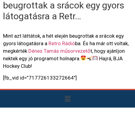
beugrottak a srácok egy gyors
látogatásra a Retr…
Mint azt láttátok, a hét elején beugrottak a srácok egy
gyors látogatásra a
Retro Rádió
ba. És ha már ott voltak,
megkérték
Dénes Tamás műsorvezető
t, hogy ajánljon
nektek egy jó programot holnapra.
Hajrá, BJA
Hockey Club!
[fb_vid id=”717726133272664″]