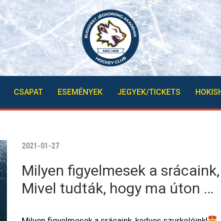
CSAPAT
ESEMÉNYEK
JEGYEK/TICKETS
HOKIS
2021-01-27
Milyen figyelmesek a srácaink,
Mivel tudták, hogy ma úton …
Milyen figyelmesek a srácaink, kedves szurkolóink!