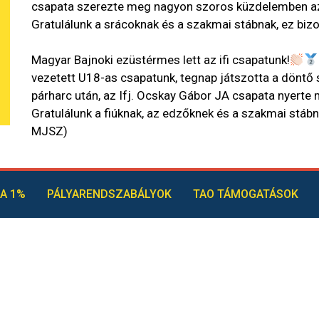
csapata szerezte meg nagyon szoros küzdelemben az 
Gratulálunk a srácoknak és a szakmai stábnak, ez biz
Magyar Bajnoki ezüstérmes lett az ifi csapatunk!
vezetett U18-as csapatunk, tegnap játszotta a döntő 
párharc után, az Ifj. Ocskay Gábor JA csapata nyerte 
Gratulálunk a fiúknak, az edzőknek és a szakmai stábn
MJSZ)
A 1%
PÁLYARENDSZABÁLYOK
TAO TÁMOGATÁSOK