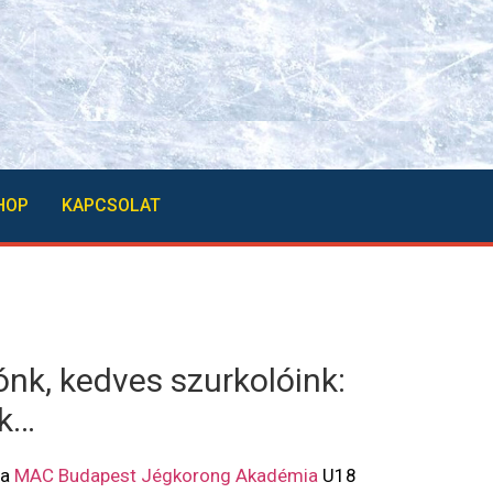
HOP
KAPCSOLAT
nk, kedves szurkolóink:
Ak…
 a
MAC Budapest Jégkorong Akadémia
U18