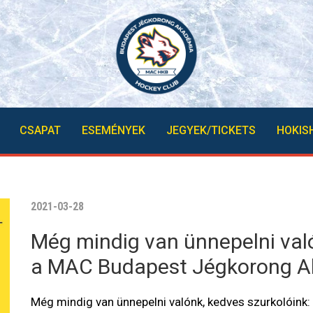
CSAPAT
ESEMÉNYEK
JEGYEK/TICKETS
HOKIS
2021-03-28
Még mindig van ünnepelni való
a MAC Budapest Jégkorong 
Még mindig van ünnepelni valónk, kedves szurkolóink: