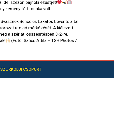
idei szezon bajnoki ezüstjét!
ony kemény férfimunka volt!
Svasznek Bence és Lakatos Levente által
sorozat utolsó mérkőzését. A kiélezett
meg a szériát, összesítésben 3-2-re.
ak!
(Fotó: Szűcs Attila – TSH Photos /
SZURKOLÓI CSOPORT