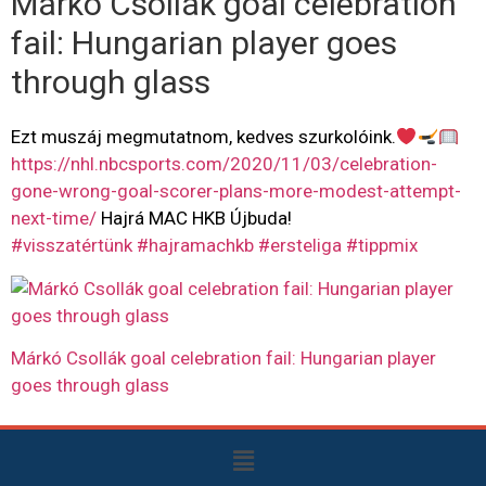
Márkó Csollák goal celebration
fail: Hungarian player goes
through glass
Ezt muszáj megmutatnom, kedves szurkolóink.
https://nhl.nbcsports.com/2020/11/03/celebration-
gone-wrong-goal-scorer-plans-more-modest-attempt-
next-time/
Hajrá MAC HKB Újbuda!
#visszatértünk
#hajramachkb
#ersteliga
#tippmix
Márkó Csollák goal celebration fail: Hungarian player
goes through glass