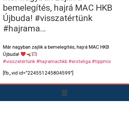
bemelegítés, hajrá MAC HKB
Újbuda! #visszatértünk
#hajrama…
Már nagyban zajlik a bemelegítés, hajrá MAC HKB
Újbuda!
#visszatértünk
#hajramachkb
#ersteliga
#tippmix
[fb_vid id=”224551245804599″]