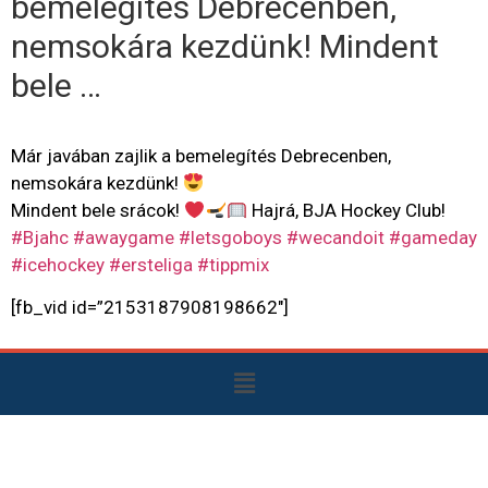
bemelegítés Debrecenben,
nemsokára kezdünk! Mindent
bele …
Már javában zajlik a bemelegítés Debrecenben,
nemsokára kezdünk!
Mindent bele srácok!
Hajrá, BJA Hockey Club!
#Bjahc
#awaygame
#letsgoboys
#wecandoit
#gameday
#icehockey
#ersteliga
#tippmix
[fb_vid id=”2153187908198662″]