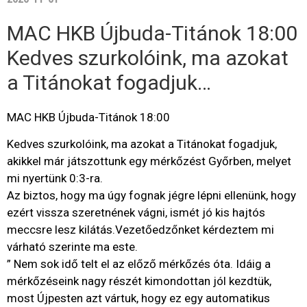
MAC HKB Újbuda-Titánok 18:00
Kedves szurkolóink, ma azokat
a Titánokat fogadjuk…
MAC HKB Újbuda-Titánok 18:00
Kedves szurkolóink, ma azokat a Titánokat fogadjuk,
akikkel már játszottunk egy mérkőzést Győrben, melyet
mi nyertünk 0:3-ra.
Az biztos, hogy ma úgy fognak jégre lépni ellenünk, hogy
ezért vissza szeretnének vágni, ismét jó kis hajtós
meccsre lesz kilátás.Vezetőedzőnket kérdeztem mi
várható szerinte ma este.
” Nem sok idő telt el az előző mérkőzés óta. Idáig a
mérkőzéseink nagy részét kimondottan jól kezdtük,
most Újpesten azt vártuk, hogy ez egy automatikus