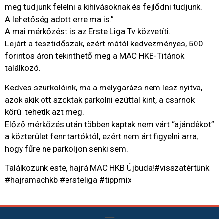
meg tudjunk felelni a kihívásoknak és fejlődni tudjunk.
A lehetőség adott erre ma is.”
A mai mérkőzést is az Erste Liga Tv közvetíti.
Lejárt a tesztidőszak, ezért mától kedvezményes, 500
forintos áron tekinthető meg a MAC HKB-Titánok
találkozó.
Kedves szurkolóink, ma a mélygarázs nem lesz nyitva,
azok akik ott szoktak parkolni ezúttal kint, a csarnok
körül tehetik azt meg.
Előző mérkőzés után többen kaptak nem várt “ajándékot”
a közterület fenntartóktól, ezért nem árt figyelni arra,
hogy fűre ne parkoljon senki sem.
Találkozunk este, hajrá MAC HKB Újbuda!#visszatértünk
#hajramachkb #ersteliga #tippmix