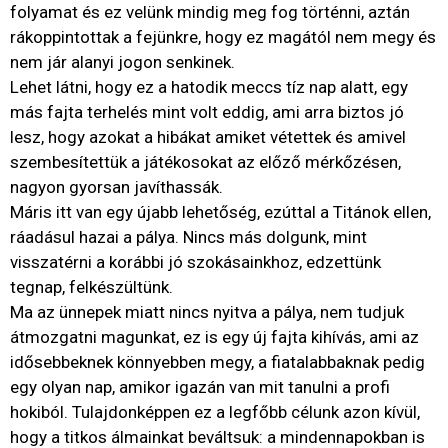
folyamat és ez velünk mindig meg fog történni, aztán
rákoppintottak a fejünkre, hogy ez magától nem megy és
nem jár alanyi jogon senkinek.
Lehet látni, hogy ez a hatodik meccs tíz nap alatt, egy
más fajta terhelés mint volt eddig, ami arra biztos jó
lesz, hogy azokat a hibákat amiket vétettek és amivel
szembesítettük a játékosokat az előző mérkőzésen,
nagyon gyorsan javíthassák.
Máris itt van egy újabb lehetőség, ezúttal a Titánok ellen,
ráadásul hazai a pálya. Nincs más dolgunk, mint
visszatérni a korábbi jó szokásainkhoz, edzettünk
tegnap, felkészültünk.
Ma az ünnepek miatt nincs nyitva a pálya, nem tudjuk
átmozgatni magunkat, ez is egy új fajta kihívás, ami az
idősebbeknek könnyebben megy, a fiatalabbaknak pedig
egy olyan nap, amikor igazán van mit tanulni a profi
hokiból. Tulajdonképpen ez a legfőbb célunk azon kívül,
hogy a titkos álmainkat beváltsuk: a mindennapokban is