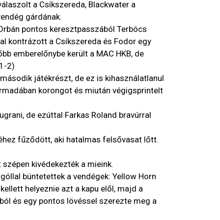
válaszolt a Csíkszereda, Blackwater a
vendég gárdának.
ce Orbán pontos keresztpasszából Terbócs
nal kontrázott a Csíkszereda és Fodor egy
sőbb emberelőnybe került a MAC HKB, de
(1-2)
második játékrészt, de ez is kihasználatlanul
rmadában korongot és miután végigsprintelt
ugrani, de ezúttal Farkas Roland bravúrral
ez fűződött, aki hatalmas felsővasat lőtt.
t szépen kivédekezték a mieink.
góllal büntetettek a vendégek: Yellow Horn
llett helyeznie azt a kapu elől, majd a
kból és egy pontos lövéssel szerezte meg a