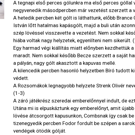
A tegnapi első perces gólunkra ma első perces góllal 
negyvenedik másodpercben már vezetést szerzett a 
A hetedik percben két gólt is láthattunk, előbb Bran
István lőtt hatalmas kapásgólt, majd a buli után azon
szép lövéssel visszavette a vezetést. Nem sokkal ké
hiába voltak nagy helyzetek, egyenlíteni nem sikerült. 
Egy harmad végi kiállítás miatt előnyben kezdhettük a 
maradt. Nem sokkal később Becze szerzett a saját ha
a pályán, nagy gólt akasztott a kapuvas mellé.
A kilencedik percben hasonló helyzetben Bíró tudott ki
védett.
A Rozsomákok legnagyobb helyzete Strenk Olivér nevéh
(1-3)
A záró játékrész szeredai emberelőnnyel indult, de ez
Utána mi is elpuskáztunk egy emberelőnyt, amit újabb 
lövése átcsorgott kapusunkon, Combsnak így csak be ke
tizenegyedik percben Fodor fordult be szépen a saro
vendégek ötödik gólját.