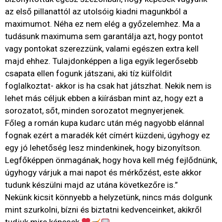
az első pillanattól az utolsóig kiadni magunkból a
maximumot. Néha ez nem elég a győzelemhez. Ma a
tudásunk maximuma sem garantálja azt, hogy pontot
vagy pontokat szerezzünk, valami egészen extra kell
majd ehhez. Tulajdonképpen a liga egyik legerősebb
csapata ellen fogunk játszani, aki tíz külföldit
foglalkoztat- akkor is ha csak hat játszhat. Nekik nem is
lehet más céljuk ebben a kiírásban mint az, hogy ezt a
sorozatot, sőt, minden sorozatot megnyerjenek.
Főleg a román kupa kudarc után még nagyobb elánnal
fognak ezért a maradék két címért küzdeni, úgyhogy ez
egy jó lehetőség lesz mindenkinek, hogy bizonyítson.
Legfőképpen önmagának, hogy hova kell még fejlődnünk,
úgyhogy várjuk a mai napot és mérkőzést, este akkor
tudunk készülni majd az utána következőre is.”
Nekünk kicsit könnyebb a helyzetünk, nincs más dolgunk
mint szurkolni, bízni és biztatni kedvenceinket, akikről