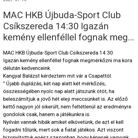
MAC HKB Újbuda-Sport Club
Csíkszereda 14:30 Igazán
kemény ellenféllel fognak meg…
MAC HKB Újbuda-Sport Club Csíkszereda 14:30
Igazán kemény ellenféllel fognak megmérkőzni ma kora
délután kedvenceink.
Kangyal Balázst kérdeztem mit vár a Csapattól.
” Újabb duplázás, két nap alatt két mérkőzés,
összességében nyolc nap alatt játszunk ötöt, ha
beleszámítjuk a jövő hét eleji meccsünket is. Az előző
kettő nagyon jól sikerült, nem feltétlenül az eredményre
gondolok csak, hanem a játékunkra is.
Nyilván vannak hibák amiket elkövetünk, de azt el kell
fogadni tőlünk, mert sok a fiatal játékos. Azt viszont
bizonyítottuk egész szezonban, hogy képesek vagyunk