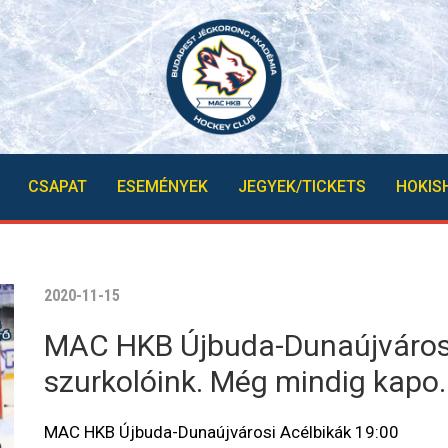
CSAPAT
ESEMÉNYEK
JEGYEK/TICKETS
HOKIS
2020-11-15
MAC HKB Újbuda-Dunaújvárosi
szurkolóink. Még mindig kapo
MAC HKB Újbuda-Dunaújvárosi Acélbikák 19:00