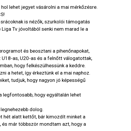
hol lehet jegyet vásárolni a mai mérkőzésre.
S!
 srácoknak is nézők, szurkolói támogatás
e Liga Tv jóvoltából senki nem marad le a
a programot és beosztani a pihenőnapokat,
 U18-as, U20-as és a felnőtt válogatottak,
mban, hogy felkészülhessünk a keddre.
zni a hetet, így érkeztünk el a mai naphoz.
eiket, tudjuk, hogy nagyon jó képességű
 a legfontosabb, hogy egyáltalán lehet
 legnehezebb dolog.
 hét alatt kettőt, bár kimozdít minket a
e, és már többször mondtam azt, hogy a