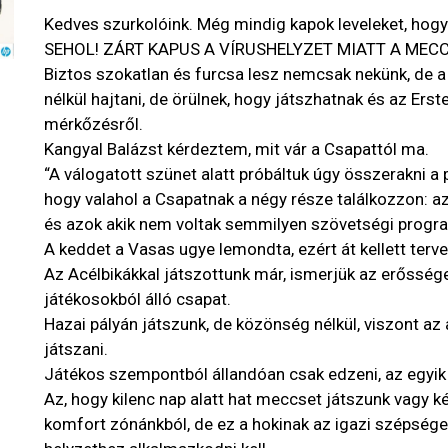
Kedves szurkolóink. Még mindig kapok leveleket, hogy 
SEHOL! ZÁRT KAPUS A VÍRUSHELYZET MIATT A MECC
Biztos szokatlan és furcsa lesz nemcsak nekünk, de a
nélkül hajtani, de örülnek, hogy játszhatnak és az Erst
mérkőzésről.
Kangyal Balázst kérdeztem, mit vár a Csapattól ma.
“A válogatott szünet alatt próbáltuk úgy összerakni 
hogy valahol a Csapatnak a négy része találkozzon: az
és azok akik nem voltak semmilyen szövetségi progra
A keddet a Vasas ugye lemondta, ezért át kellett terve
Az Acélbikákkal játszottunk már, ismerjük az erősség
játékosokból álló csapat.
Hazai pályán játszunk, de közönség nélkül, viszont az
játszani.
Játékos szempontból állandóan csak edzeni, az egyik
Az, hogy kilenc nap alatt hat meccset játszunk vagy két
komfort zónánkból, de ez a hokinak az igazi szépség