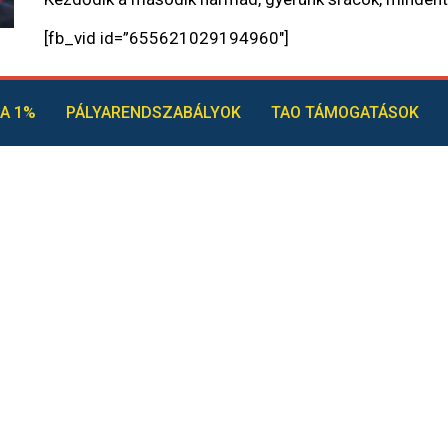
[fb_vid id=”655621029194960″]
A 1%
PÁLYARENDSZABÁLYOK
TAO TÁMOGATÁSOK