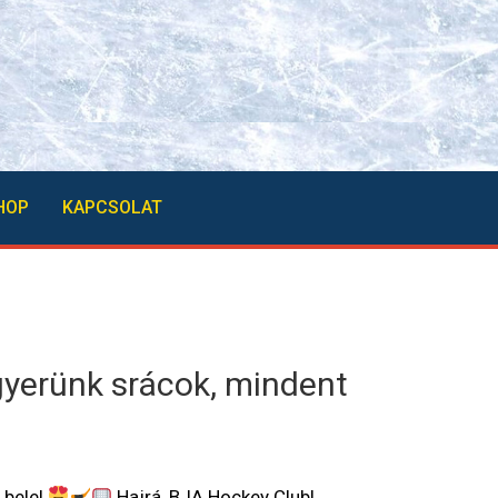
HOP
KAPCSOLAT
yerünk srácok, mindent
 bele!
Hajrá, BJA Hockey Club!