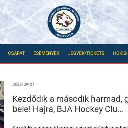
CSAPAT
ESEMÉNYEK
JEGYEK/TICKETS
HOKIS
2022-09-27
Kezdődik a második harmad, g
bele! Hajrá, BJA Hockey Clu…
Kezdődik a második harmad, gyerünk srácok, mindent