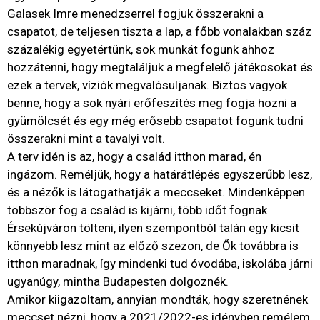
Galasek Imre menedzserrel fogjuk összerakni a
csapatot, de teljesen tiszta a lap, a főbb vonalakban száz
százalékig egyetértünk, sok munkát fogunk ahhoz
hozzátenni, hogy megtaláljuk a megfelelő játékosokat és
ezek a tervek, víziók megvalósuljanak. Biztos vagyok
benne, hogy a sok nyári erőfeszítés meg fogja hozni a
gyümölcsét és egy még erősebb csapatot fogunk tudni
összerakni mint a tavalyi volt.
A terv idén is az, hogy a család itthon marad, én
ingázom. Reméljük, hogy a határátlépés egyszerűbb lesz,
és a nézők is látogathatják a meccseket. Mindenképpen
többször fog a család is kijárni, több időt fognak
Érsekújváron tölteni, ilyen szempontból talán egy kicsit
könnyebb lesz mint az előző szezon, de Ők továbbra is
itthon maradnak, így mindenki tud óvodába, iskolába járni
ugyanúgy, mintha Budapesten dolgoznék.
Amikor kiigazoltam, annyian mondták, hogy szeretnének
meccset nézni, hogy a 2021/2022-es idényben remélem