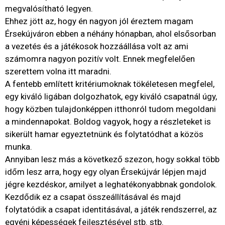
megvalósítható legyen.
Ehhez jött az, hogy én nagyon jól éreztem magam
Érsekújváron ebben a néhány hónapban, ahol elsősorban
a vezetés és a játékosok hozzáállása volt az ami
számomra nagyon pozitív volt. Ennek megfelelően
szerettem volna itt maradni.
A fentebb említett kritériumoknak tökéletesen megfelel,
egy kiváló ligában dolgozhatok, egy kiváló csapatnál úgy,
hogy közben tulajdonképpen itthonról tudom megoldani
a mindennapokat. Boldog vagyok, hogy a részleteket is
sikerült hamar egyeztetnünk és folytatódhat a közös
munka.
Annyiban lesz más a következő szezon, hogy sokkal több
időm lesz arra, hogy egy olyan Érsekújvár lépjen majd
jégre kezdéskor, amilyet a leghatékonyabbnak gondolok.
Kezdődik ez a csapat összeállításával és majd
folytatódik a csapat identitásával, a játék rendszerrel, az
egyéni képességek fejlesztésével stb. stb.