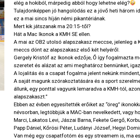
elég a hokiból, márpedig abból hogy lehetne elég?
Tulajdonképpen jó hangolódás ez a jövő heti három i
ez a mai sincs híján némi pikantériának.
Mert kik játszanak ma 20:15-től?
Hát a Mac Ikonok a KMH SE ellen.
A mai az OB2 utolsó alapszakasz meccse, jelenleg a K
meccs dönt az alapszakasz első két helyéről.
Gergely Kristóf az Ikonok edzője, Ő így fogalmazta meg
szeretet és alázat az ami meghatároz bennünket, igazi 
A lojalitás és a csapat fogalma jelent nekünk mindent
A saját magunk szórakoztatására és a sport szerelme
állunk, egy ponttal vagyunk lemaradva a KMH-tól, az
alapszakaszt.”
Ebben az évben egyesítették erőiket az “öreg” ikonokka
névsorban, legtöbbjük a MAC-ban nevelkedett, vagy hos
Marci, Lakatos Levi, Jászai Barna, Fekete Gergő, Korb
Papp Dániel, Kőrösi Péter, Ludányi József, Hegyi Dom
Van még egy csapatfotóm és egy streamem is, ma este