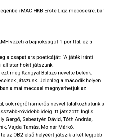
degenbeli MAC HKB Erste Liga meccsekre, bár
MH vezeti a bajnokságot 1 ponttal, ez a
 a csapat ars poeticáját: “A játék iránti
all star hokit játszunk.
, ezt még Kangyal Balázs nevelte belénk.
seinek játszunk. Jelenleg a második helyen
onban a mai meccsel megnyerhetjük az
l, sok régről ismerős névvel találkozhatunk a
szabb-rövidebb ideig itt játszott: Inglis
uly Gergő, Sebestyén Dávid, Tóth András,
inik, Vajda Tamás, Molnár Márkó.
 az OB2 első helyéért játszik a két legjobb