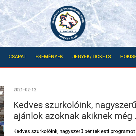
CSAPAT
ESEMÉNYEK
JEGYEK/TICKETS
HOKIS
2021-02-12
Kedves szurkolóink, nagyszerű
ajánlok azoknak akiknek még
Kedves szurkolóink, nagyszerű péntek esti programo