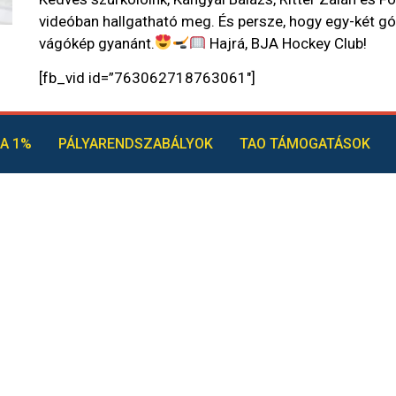
videóban hallgatható meg. És persze, hogy egy-két gól
vágókép gyanánt.
Hajrá, BJA Hockey Club!
[fb_vid id=”763062718763061″]
A 1%
PÁLYARENDSZABÁLYOK
TAO TÁMOGATÁSOK