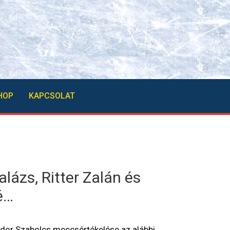
HOP
KAPCSOLAT
lázs, Ritter Zalán és
é…
Fodor Szabolcs meccsértékelése az alábbi