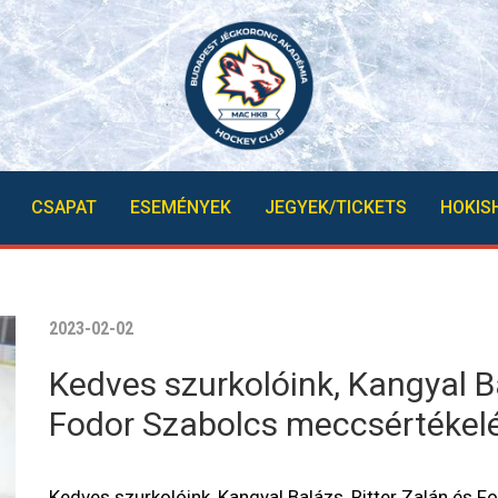
CSAPAT
ESEMÉNYEK
JEGYEK/TICKETS
HOKIS
2023-02-02
Kedves szurkolóink, Kangyal Ba
Fodor Szabolcs meccsértékel
Kedves szurkolóink, Kangyal Balázs, Ritter Zalán és 