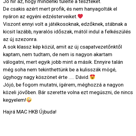
Jó hír az, hogy mindenki túlélte a teszteket.
De csakis azért mert profik, és nem hanyagolták el
nyáron az egyéni edzésterveiket.
Viszont ennyi volt a játékosoknak, edzőknek, stábnak a
kicsit lazább, nyaralós időszak, mától indul a felkészülés
az új szezonra.
A sok klassz kép közül, amit az új csapatvezetőnktől
kaptam, nem tudtam, de nem is nagyon akartam
válogatni, mert egyik jobb mint a másik. Ennyire talán
még soha nem tekinthettünk be a kulisszák mögé,
úgyhogy nagy köszönet érte ….. Dávid.
Jójó, be fogom mutatni, ígérem, méghozzá a nagyon
közeli jövőben. Bár szerette volna ezt megúszni, de nincs
kegyelem!
Hajrá MAC HKB Újbuda!