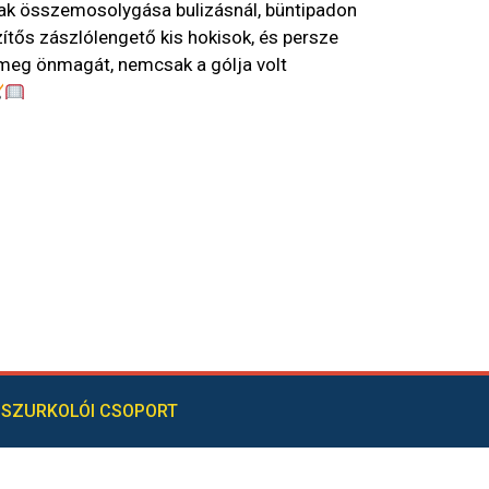
ak összemosolygása bulizásnál, büntipadon
tős zászlólengető kis hokisok, és persze
 meg önmagát, nemcsak a gólja volt
SZURKOLÓI CSOPORT