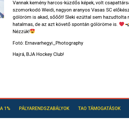
Vannak kemény harcos-küzdős képek, volt csapattárs
szomorkodó Weidi, nagyon aranyos Vasas SC előkészí
gólöröm is akad, sőőőt! Sleki ezúttal sem hazudtolta
hatalmas, de az azt követő spontán gólöröme is.
Nézzük!
Fotó: Ernavarhegyi_Photography
Hajrá, BJA Hockey Club!
A 1%
PÁLYARENDSZABÁLYOK
TAO TÁMOGATÁSOK