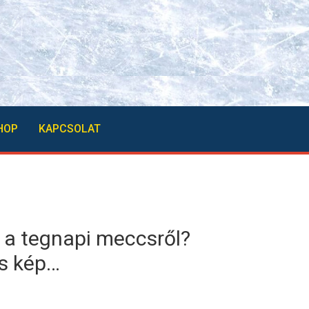
HOP
KAPCSOLAT
 a tegnapi meccsről?
s kép…