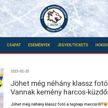
CSAPAT
ESEMÉNYEK
JEGYEK/TICKETS
HOKIS
2023-02-20
Jöhet még néhány klassz fotó
Vannak kemény harcos-küzdő
Jöhet még néhány klassz fotó a tegnapi meccsről?