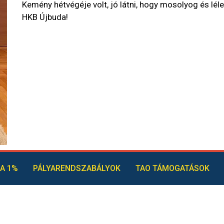
Kemény hétvégéje volt, jó látni, hogy mosolyog és lél
HKB Újbuda!
A 1%
PÁLYARENDSZABÁLYOK
TAO TÁMOGATÁSOK