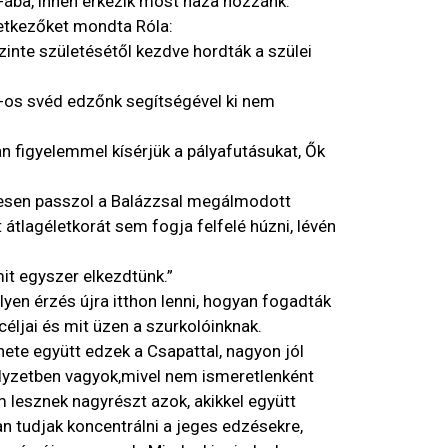
ába, innen érkezik most haza hozzánk.
vetkezőket mondta Róla:
szinte születésétől kezdve hordták a szülei
-os svéd edzőnk segítségével ki nem
 figyelemmel kísérjük a pályafutásukat, Ők
etesen passzol a Balázzsal megálmodott
átlagéletkorát sem fogja felfelé húzni, lévén
it egyszer elkezdtünk.”
yen érzés újra itthon lenni, hogyan fogadták
céljai és mit üzen a szurkolóinknak.
 hete együtt edzek a Csapattal, nagyon jól
yzetben vagyok,mivel nem ismeretlenként
 lesznek nagyrészt azok, akikkel együtt
an tudjak koncentrálni a jeges edzésekre,