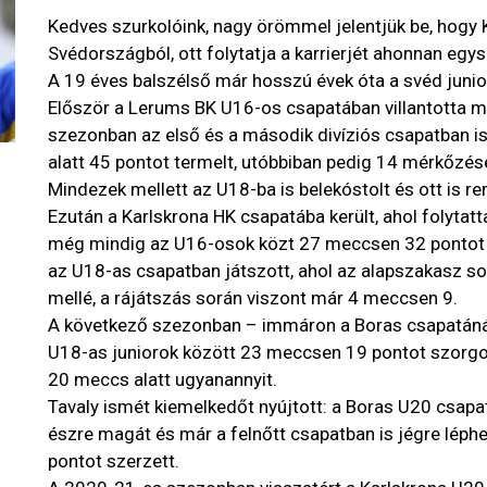
Kedves szurkolóink, nagy örömmel jelentjük be, hog
Svédországból, ott folytatja a karrierjét ahonnan egysz
A 19 éves balszélső már hosszú évek óta a svéd junior
Először a Lerums BK U16-os csapatában villantotta m
szezonban az első és a második divíziós csapatban is
alatt 45 pontot termelt, utóbbiban pedig 14 mérkőzés
Mindezek mellett az U18-ba is belekóstolt és ott is rem
Ezután a Karlskrona HK csapatába került, ahol folytatta
még mindig az U16-osok közt 27 meccsen 32 pontot 
az U18-as csapatban játszott, ahol az alapszakasz s
mellé, a rájátszás során viszont már 4 meccsen 9.
A következő szezonban – immáron a Boras csapatánál 
U18-as juniorok között 23 meccsen 19 pontot szorgo
20 meccs alatt ugyanannyit.
Tavaly ismét kiemelkedőt nyújtott: a Boras U20 csap
észre magát és már a felnőtt csapatban is jégre léph
pontot szerzett.