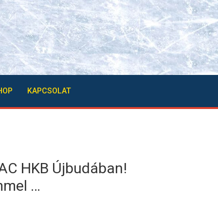
HOP
KAPCSOLAT
MAC HKB Újbudában!
mmel …