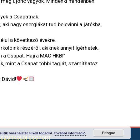
ek még újonc vagyok. Mindenki mindenben
gyek a Csapatnak.
aki nagy energiákat tud belevinni a játékba,
élul a következő évekre.
kolóink részéről, akiknek annyit ígérhetek,
n a Csapat. Hajrá MAC HKB!”
k, mint a Csapat többi tagját, számíthatsz
 Dávid!
Elfogad
ütik használatát el kell fogadni.
További információ
SZURKOLÓI CSOPORT