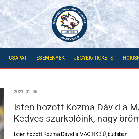
CSAPAT
ESEMÉNYEK
JEGYEK/TICKETS
HOKIS
2021-01-06
Isten hozott Kozma Dávid a 
Kedves szurkolóink, nagy örö
Isten hozott Kozma Dávid a MAC HKB Újbudában!