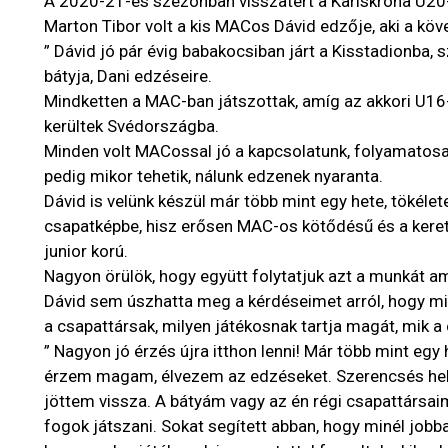
A 2020-21-es szezonban visszatért a Karlskrona U20-
Marton Tibor volt a kis MACos Dávid edzője, aki a kö
” Dávid jó pár évig babakocsiban járt a Kisstadionba, 
bátyja, Dani edzéseire.
Mindketten a MAC-ban játszottak, amíg az akkori U16
kerültek Svédországba.
Minden volt MACossal jó a kapcsolatunk, folyamatosan
pedig mikor tehetik, nálunk edzenek nyaranta.
Dávid is velünk készül már több mint egy hete, tökél
csapatképbe, hisz erősen MAC-os kötődésű és a keret 
junior korú.
Nagyon örülök, hogy együtt folytatjuk azt a munkát am
Dávid sem úszhatta meg a kérdéseimet arról, hogy mil
a csapattársak, milyen játékosnak tartja magát, mik a 
” Nagyon jó érzés újra itthon lenni! Már több mint egy
érzem magam, élvezem az edzéseket. Szerencsés hel
jöttem vissza. A bátyám vagy az én régi csapattársaim
fogok játszani. Sokat segített abban, hogy minél jobb