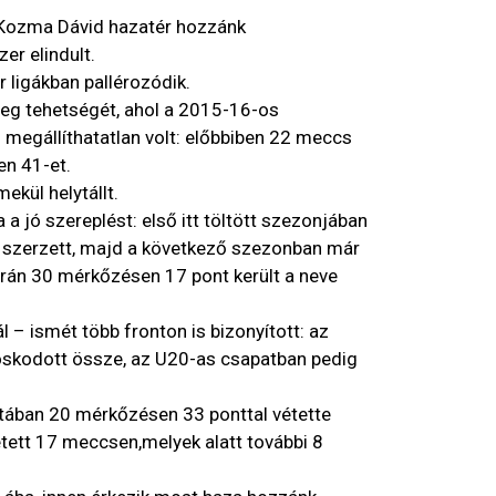
y Kozma Dávid hazatér hozzánk
er elindult.
 ligákban pallérozódik.
eg tehetségét, ahol a 2015-16-os
 megállíthatatlan volt: előbbiben 22 meccs
en 41-et.
ekül helytállt.
 a jó szereplést: első itt töltött szezonjában
szerzett, majd a következő szezonban már
orán 30 mérkőzésen 17 pont került a neve
– ismét több fronton is bizonyított: az
skodott össze, az U20-as csapatban pedig
atában 20 mérkőzésen 33 ponttal vétette
etett 17 meccsen,melyek alatt további 8