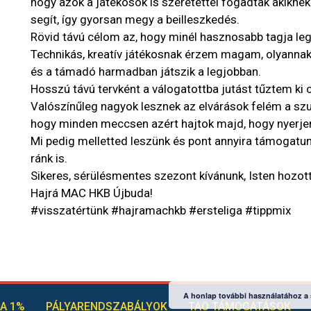
hogy azok a játékosok is szeretettel fogadtak akikn
segít, így gyorsan megy a beilleszkedés.
Rövid távú célom az, hogy minél hasznosabb tagja le
Technikás, kreatív játékosnak érzem magam, olyannak, 
és a támadó harmadban játszik a legjobban.
Hosszú távú tervként a válogatottba jutást tűztem ki c
Valószínűleg nagyok lesznek az elvárások felém a szur
hogy minden meccsen azért hajtok majd, hogy nyerje
Mi pedig melletted leszünk és pont annyira támogatun
ránk is.
Sikeres, sérülésmentes szezont kívánunk, Isten hozott
Hajrá MAC HKB Újbuda!
#visszatértünk #hajramachkb #ersteliga #tippmix
A honlap további használatához a s
A 1%
PÁLYARENDSZABÁLYOK
TAO TÁMOGATÁSOK