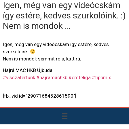
Igen, még van egy videócskám
így estére, kedves szurkolóink. :)
Nem is mondok …
Igen, még van egy videócskám így estére, kedves
szurkolóink.
Nem is mondok semmit róla, katt rá.
Hajrá MAC HKB Újbuda!
#visszatértünk
#hajramachkb
#ersteliga
#tippmix
[fb_vid id=”2907168452861590″]