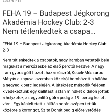
2023-01-15
FEHA 19 – Budapest Jégkorong
Akadémia Hockey Club: 2-3
Nem tétlenkedtek a csapa…
FEHA 19 – Budapest Jégkorong Akadémia Hockey Club:
2-3
Nem tétlenkedtek a csapatok, nagy iramban vetették bele
magukat a mérkőzésbe az első perctől kezdve. A nagy
iram gyors gólt hozott hazai részről, Keceli-Mészáros
Mátyás a kapuval szemben közelről bombázott a hálóba
a negyedik perc legelején. A játékrész második felében
kivédekeztünk egy kiállítást, aztán mindkét oldalon jöttek
a helyzetek, az egyenlítő gólra pedig a 19. percig kellett
várni. Egy késleltetett kiállítás során szépen tettük
középre a korongot, Szita Donát pedig előre vetődés