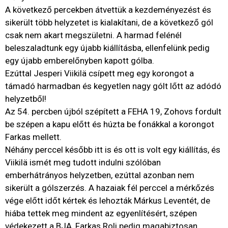
A következő percekben átvettük a kezdeményezést és
sikerült több helyzetet is kialakítani, de a következő gól
csak nem akart megszületni. A harmad felénél
beleszaladtunk egy újabb kiállításba, ellenfelünk pedig
egy újabb emberelőnyben kapott gólba.
Ezúttal Jesperi Viikilä csípett meg egy korongot a
támadó harmadban és kegyetlen nagy gólt lőtt az adódó
helyzetből!
Az 54. percben újból szépített a FEHA 19, Zohovs fordult
be szépen a kapu előtt és húzta be fonákkal a korongot
Farkas mellett.
Néhány perccel később itt is és ott is volt egy kiállítás, és
Viikilä ismét meg tudott indulni szólóban
emberhátrányos helyzetben, ezúttal azonban nem
sikerült a gólszerzés. A hazaiak fél perccel a mérkőzés
vége előtt időt kértek és lehozták Márkus Leventét, de
hiába tettek meg mindent az egyenlítésért, szépen
védekezett a BJA, Farkas Roli pedig magabiztosan