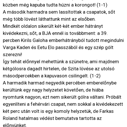
közben még kapuba tudta húzni a korongot! (1-1)
A második harmadra sem lassítottak a csapatok, sőt
még több lövést láthattunk mint az elsőben.
Mindkét oldalon sikerült két-két ember hátrányt
kivédekezni, sőt, a BJA ennél is továbbment: a 39.
percben Kirils Galoha emberhátrányból tudott megindulni
Varga Kaden és Eetu Elo passzából és egy szép gólt
szerezni!
Így tehát előnnyel mehettünk a szünetre, ami majdnem
kétgólosra dagadt hirtelen, de Szita lövése az utolsó
másodpercekben a kapuvason csilingelt. (1-2)
A harmadik harmad negyedik percében emberelőnybe
kerültünk egy nagy helyzetet követően, de hiába
nyomtunk nagyon, ezt nem sikerült gólra váltani. Próbált
egyenlíteni a fehérvári csapat, nem sokkal a kivédekezett
két perc után volt is egy komoly helyzetük, de Farkas
Roland hatalmas védést bemutatva tartotta az
előnyünket.