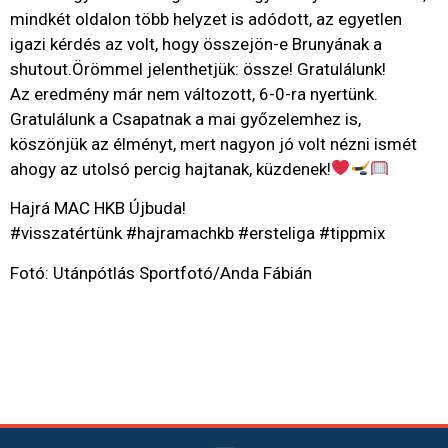
mindkét oldalon több helyzet is adódott, az egyetlen
igazi kérdés az volt, hogy összejön-e Brunyának a
shutout.Örömmel jelenthetjük: össze! Gratulálunk!
Az eredmény már nem változott, 6-0-ra nyertünk.
Gratulálunk a Csapatnak a mai győzelemhez is,
köszönjük az élményt, mert nagyon jó volt nézni ismét
ahogy az utolsó percig hajtanak, küzdenek!
Hajrá MAC HKB Újbuda!
#visszatértünk #hajramachkb #ersteliga #tippmix
Fotó: Utánpótlás Sportfotó/Anda Fábián