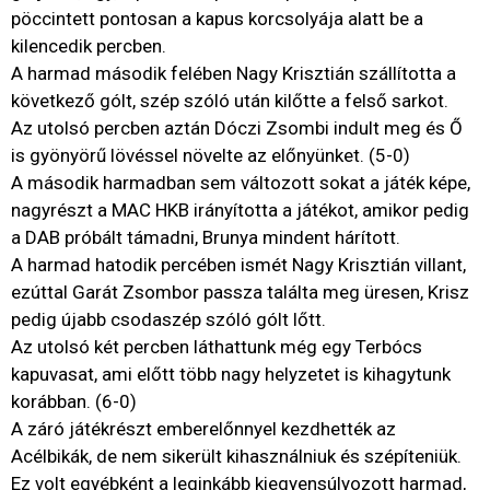
pöccintett pontosan a kapus korcsolyája alatt be a
kilencedik percben.
A harmad második felében Nagy Krisztián szállította a
következő gólt, szép szóló után kilőtte a felső sarkot.
Az utolsó percben aztán Dóczi Zsombi indult meg és Ő
is gyönyörű lövéssel növelte az előnyünket. (5-0)
A második harmadban sem változott sokat a játék képe,
nagyrészt a MAC HKB irányította a játékot, amikor pedig
a DAB próbált támadni, Brunya mindent hárított.
A harmad hatodik percében ismét Nagy Krisztián villant,
ezúttal Garát Zsombor passza találta meg üresen, Krisz
pedig újabb csodaszép szóló gólt lőtt.
Az utolsó két percben láthattunk még egy Terbócs
kapuvasat, ami előtt több nagy helyzetet is kihagytunk
korábban. (6-0)
A záró játékrészt emberelőnnyel kezdhették az
Acélbikák, de nem sikerült kihasználniuk és szépíteniük.
Ez volt egyébként a leginkább kiegyensúlyozott harmad,