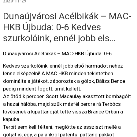
2020-11-29
Dunaújvárosi Acélbikák – MAC-
HKB Újbuda: 0-6 Kedves
szurkolóink, ennél jobb els…
Dunaújvárosi Acélbikák – MAC-HKB Újbuda: 0-6
Kedves szurkolóink, ennél jobb első harmadot nehéz
lenne elképzelni! A MAC HKB minden tekintetben
dominálta a játékot, záporoztak a gólok, Bálizs Bence
pedig mindent fogott, amit kellett.
Az ötödik percben Scott Macaulay akasztott bombagólt
a hazai hálóba, majd szűk másfél percre rá Terbócs
lövésének a kipattanóját tette vissza Brance Orbán a
kapuba.
Terbit sem kell félteni, meglőtte az assziszt mellé a
gólját is, egy, a palánkról patentul pattanó pakkot