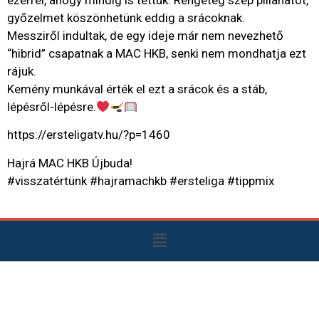
ezerrel, ahogy mindig is tettük. Rengeteg szép pillanatot,
győzelmet köszönhetünk eddig a srácoknak.
Messziről indultak, de egy ideje már nem nevezhető
“hibrid” csapatnak a MAC HKB, senki nem mondhatja ezt
rájuk.
Kemény munkával érték el ezt a srácok és a stáb,
lépésről-lépésre.
https://ersteligatv.hu/?p=1460
Hajrá MAC HKB Újbuda!
#visszatértünk #hajramachkb #ersteliga #tippmix