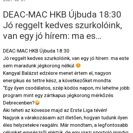
DEAC-MAC HKB Újbuda 18:30
Jó reggelt kedves szurkolóink,
van egy jó hírem: ma es…
DEAC-MAC HKB Újbuda 18:30
Jó reggelt kedves szurkolóink, van egy jó hírem: ma este
sem maradunk jégkorong nélkül.
Kangyal Balázst edzésre menet értem el, nagyon
energikus és tettre kész, a következőket mondta:
“Egy ilyen csodálatos, szép ködös napon, mi lehetne jobb
program mint egy zártkapus jégkorong mérkőzés
Debrecenben?
Aki teheti az kövesse majd az Erste Liga tévén!
Nagyok a várakozásaim azt illetően, hogyan tudunk ilyen
éles helyzetekre reagálni. Már mondtam, a legfontosabb
célunkat egyrészről elértük, de egy igazi sportoló mindig