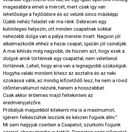
magasabbra emeli a mércét, mert csak így van
lehetősége a fejlődésre és ez velünk sincs másképp.
Újabb nehéz feladat vár ma ránk. Debrecen egy
különleges helyszín, ott minden csapatnak sokkal
nehezebb dolga van a pálya méretei miatt. Nagyon jól
alkalmazkodik ehhez a hazai csapat, igazán jól csinálják.
A mai kihívás még nagyobb, de hiszem azt, hogy ezek a
dolgok amik történnek egy csapattal, nem véletlenül
történnek. Lehet, hogy arra van a legnagyobb szükségük.
Hogyha valaki mindent kitesz az asztalra és az neki
szokássá válik, az mindig kifizetődő lesz, ha nem a rövid
időintervallumot nézünk, hanem a hosszabbat.
Csak akkor érdemes majd feltekinteni az
eredményjelzőre.
Próbáljuk magunkból kitekerni ma is a maximumot,
ígérem felkészültek leszünk és készen fogunk állni.”
Mi sem hagyjuk cserben a Csapatot, szurkolni fogunk