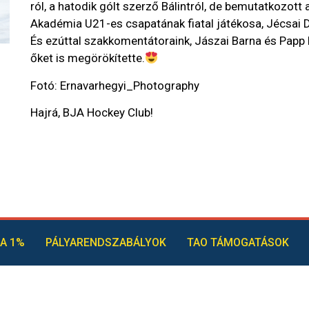
ról, a hatodik gólt szerző Bálintról, de bemutatkozot
Akadémia U21-es csapatának fiatal játékosa, Jécsai D
És ezúttal szakkomentátoraink, Jászai Barna és Papp
őket is megörökítette.
Fotó: Ernavarhegyi_Photography
Hajrá, BJA Hockey Club!
A 1%
PÁLYARENDSZABÁLYOK
TAO TÁMOGATÁSOK