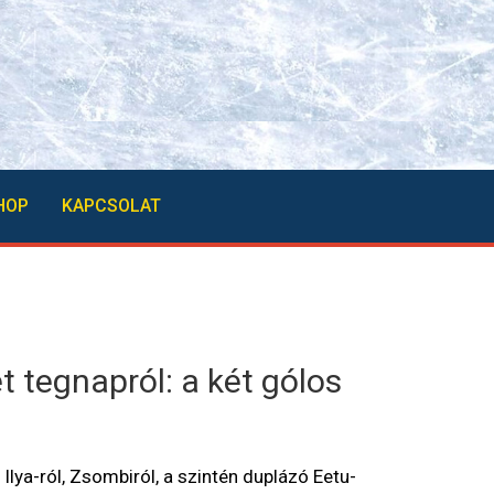
HOP
KAPCSOLAT
 tegnapról: a két gólos
lya-ról, Zsombiról, a szintén duplázó Eetu-