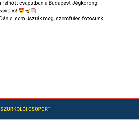
t a felnőtt csapatban a Budapest Jégkorong
ávid is!
 Dániel sem úszták meg, szemfüles fotósunk
SZURKOLÓI CSOPORT