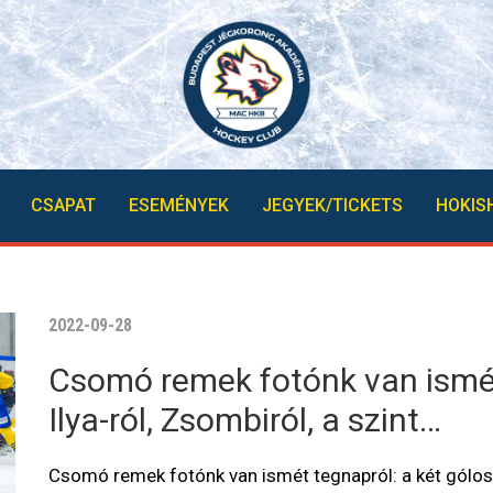
CSAPAT
ESEMÉNYEK
JEGYEK/TICKETS
HOKIS
2022-09-28
Csomó remek fotónk van ismét
Ilya-ról, Zsombiról, a szint…
Csomó remek fotónk van ismét tegnapról: a két gólos I