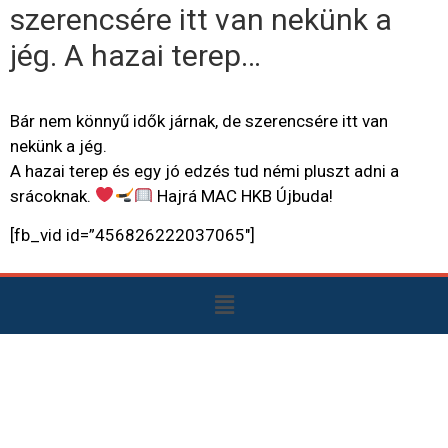
szerencsére itt van nekünk a
jég. A hazai terep…
Bár nem könnyű idők járnak, de szerencsére itt van
nekünk a jég.
A hazai terep és egy jó edzés tud némi pluszt adni a
srácoknak.
Hajrá MAC HKB Újbuda!
[fb_vid id=”456826222037065″]