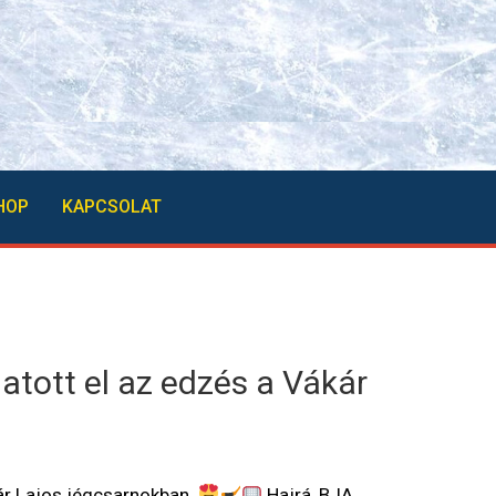
HOP
KAPCSOLAT
tott el az edzés a Vákár
ár Lajos jégcsarnokban.
Hajrá, BJA