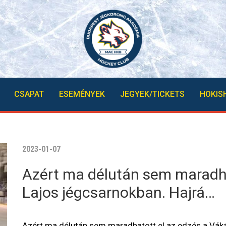
CSAPAT
ESEMÉNYEK
JEGYEK/TICKETS
HOKIS
2023-01-07
Azért ma délután sem maradha
Lajos jégcsarnokban. Hajrá…
Azért ma délután sem maradhatott el az edzés a Vák