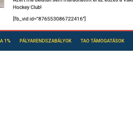
Hockey Club!
[fb_vid id=”876553086722416″]
A 1%
PÁLYARENDSZABÁLYOK
TAO TÁMOGATÁSOK