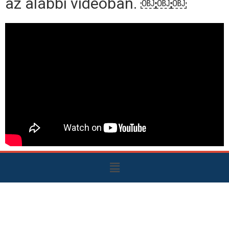
az alábbi videóban. ￼￼￼