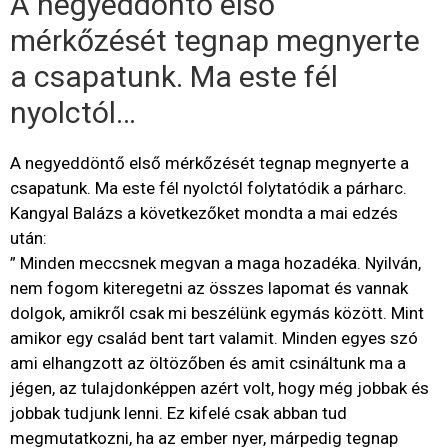
A negyeddöntő első
mérkőzését tegnap megnyerte
a csapatunk. Ma este fél
nyolctól…
A negyeddöntő első mérkőzését tegnap megnyerte a
csapatunk. Ma este fél nyolctól folytatódik a párharc.
Kangyal Balázs a következőket mondta a mai edzés
után:
” Minden meccsnek megvan a maga hozadéka. Nyilván,
nem fogom kiteregetni az összes lapomat és vannak
dolgok, amikről csak mi beszélünk egymás között. Mint
amikor egy család bent tart valamit. Minden egyes szó
ami elhangzott az öltözőben és amit csináltunk ma a
jégen, az tulajdonképpen azért volt, hogy még jobbak és
jobbak tudjunk lenni. Ez kifelé csak abban tud
megmutatkozni, ha az ember nyer, márpedig tegnap