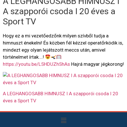
A LEGHANGOSABB HIMNUSZ I
A szapporói csoda I 20 éves a
Sport TV
Hogy ez a mi vezetőedzőnk milyen szívből tudja a
himnuszt énekelni! És közben fél kézzel operatőrködik is,
mindezt egy olyan lejátszott meccs után, amivel
történelmet írtak….!
https://youtu.be/LSHDUZhShAs
Hajrá magyar jégkorong!
A LEGHANGOSABB HIMNUSZ I A szapporói csoda I 20
éves a Sport TV