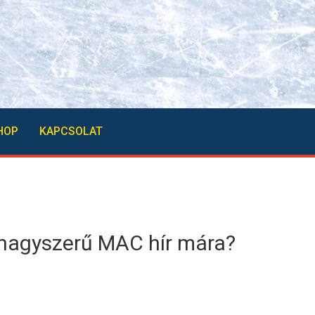
HOP
KAPCSOLAT
y nagyszerű MAC hír mára?