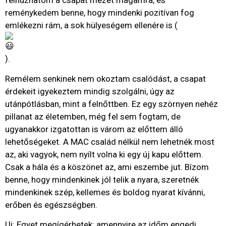
felhúzhatom a csapat mezét magamra, és
reménykedem benne, hogy mindenki pozitívan fog
emlékezni rám, a sok hülyeségem ellenére is (
).
Remélem senkinek nem okoztam csalódást, a csapat
érdekeit igyekeztem mindig szolgálni, úgy az
utánpótlásban, mint a felnőttben. Ez egy szörnyen nehéz
pillanat az életemben, még fel sem fogtam, de
ugyanakkor izgatottan is várom az előttem álló
lehetőségeket. A MAC család nélkül nem lehetnék most
az, aki vagyok, nem nyílt volna ki egy új kapu előttem.
Csak a hála és a köszönet az, ami eszembe jut. Bízom
benne, hogy mindenkinek jól telik a nyara, szeretnék
mindenkinek szép, kellemes és boldog nyarat kívánni,
erőben és egészségben.
Ui: Egyet megígérhetek: amennyire az időm engedi,