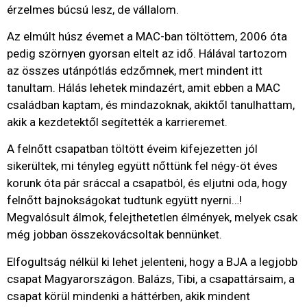
érzelmes búcsú lesz, de vállalom.
Az elmúlt húsz évemet a MAC-ban töltöttem, 2006 óta
pedig szörnyen gyorsan eltelt az idő. Hálával tartozom
az összes utánpótlás edzőmnek, mert mindent itt
tanultam. Hálás lehetek mindazért, amit ebben a MAC
családban kaptam, és mindazoknak, akiktől tanulhattam,
akik a kezdetektől segítették a karrieremet.
A felnőtt csapatban töltött éveim kifejezetten jól
sikerültek, mi tényleg együtt nőttünk fel négy-öt éves
korunk óta pár sráccal a csapatból, és eljutni oda, hogy
felnőtt bajnokságokat tudtunk együtt nyerni…!
Megvalósult álmok, felejthetetlen élmények, melyek csak
még jobban összekovácsoltak bennünket.
Elfogultság nélkül ki lehet jelenteni, hogy a BJA a legjobb
csapat Magyarországon. Balázs, Tibi, a csapattársaim, a
csapat körül mindenki a háttérben, akik mindent