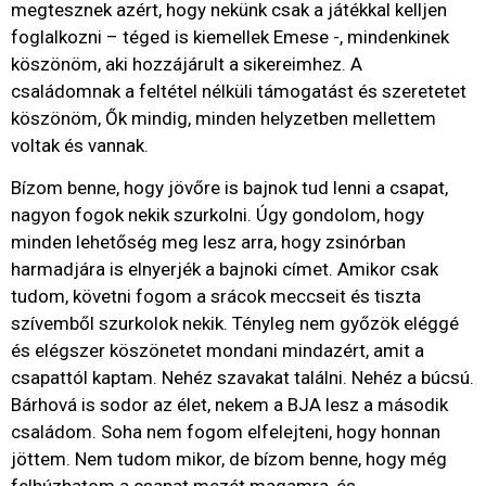
megtesznek azért, hogy nekünk csak a játékkal kelljen
foglalkozni – téged is kiemellek Emese -, mindenkinek
köszönöm, aki hozzájárult a sikereimhez. A
családomnak a feltétel nélküli támogatást és szeretetet
köszönöm, Ők mindig, minden helyzetben mellettem
voltak és vannak.
Bízom benne, hogy jövőre is bajnok tud lenni a csapat,
nagyon fogok nekik szurkolni. Úgy gondolom, hogy
minden lehetőség meg lesz arra, hogy zsinórban
harmadjára is elnyerjék a bajnoki címet. Amikor csak
tudom, követni fogom a srácok meccseit és tiszta
szívemből szurkolok nekik. Tényleg nem győzök eléggé
és elégszer köszönetet mondani mindazért, amit a
csapattól kaptam. Nehéz szavakat találni. Nehéz a búcsú.
Bárhová is sodor az élet, nekem a BJA lesz a második
családom. Soha nem fogom elfelejteni, hogy honnan
jöttem. Nem tudom mikor, de bízom benne, hogy még