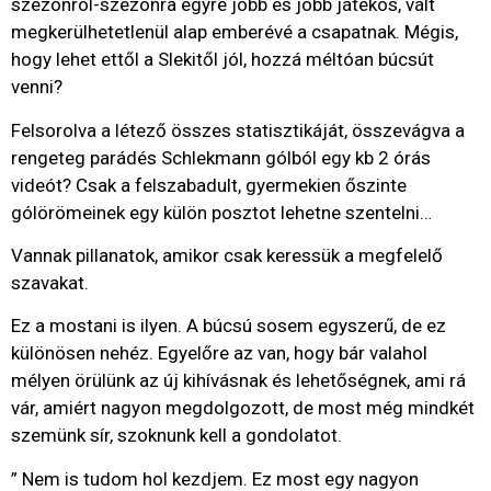
szezonról-szezonra egyre jobb és jobb játékos, vált
megkerülhetetlenül alap emberévé a csapatnak. Mégis,
hogy lehet ettől a Slekitől jól, hozzá méltóan búcsút
venni?
Felsorolva a létező összes statisztikáját, összevágva a
rengeteg parádés Schlekmann gólból egy kb 2 órás
videót? Csak a felszabadult, gyermekien őszinte
gólörömeinek egy külön posztot lehetne szentelni…
Vannak pillanatok, amikor csak keressük a megfelelő
szavakat.
Ez a mostani is ilyen. A búcsú sosem egyszerű, de ez
különösen nehéz. Egyelőre az van, hogy bár valahol
mélyen örülünk az új kihívásnak és lehetőségnek, ami rá
vár, amiért nagyon megdolgozott, de most még mindkét
szemünk sír, szoknunk kell a gondolatot.
” Nem is tudom hol kezdjem. Ez most egy nagyon