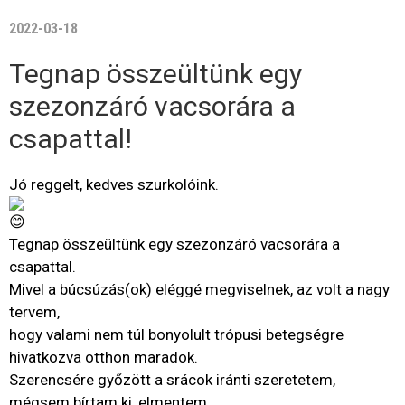
2022-03-18
Tegnap összeültünk egy
szezonzáró vacsorára a
csapattal!
Jó reggelt, kedves szurkolóink.
Tegnap összeültünk egy szezonzáró vacsorára a
csapattal.
Mivel a búcsúzás(ok) eléggé megviselnek, az volt a nagy
tervem,
hogy valami nem túl bonyolult trópusi betegségre
hivatkozva otthon maradok.
Szerencsére győzött a srácok iránti szeretetem,
mégsem bírtam ki, elmentem.