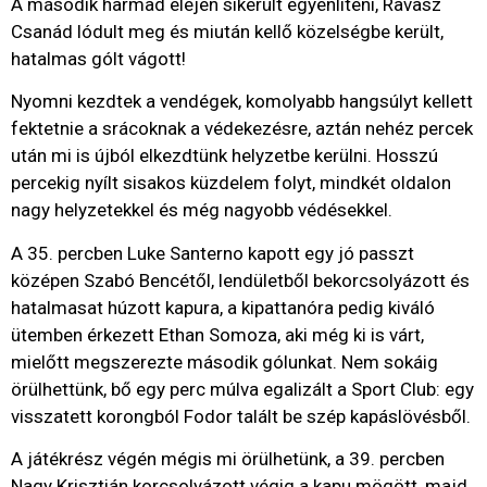
A második harmad elején sikerült egyenlíteni, Ravasz
Csanád lódult meg és miután kellő közelségbe került,
hatalmas gólt vágott!
Nyomni kezdtek a vendégek, komolyabb hangsúlyt kellett
fektetnie a srácoknak a védekezésre, aztán nehéz percek
után mi is újból elkezdtünk helyzetbe kerülni. Hosszú
percekig nyílt sisakos küzdelem folyt, mindkét oldalon
nagy helyzetekkel és még nagyobb védésekkel.
A 35. percben Luke Santerno kapott egy jó passzt
középen Szabó Bencétől, lendületből bekorcsolyázott és
hatalmasat húzott kapura, a kipattanóra pedig kiváló
ütemben érkezett Ethan Somoza, aki még ki is várt,
mielőtt megszerezte második gólunkat. Nem sokáig
örülhettünk, bő egy perc múlva egalizált a Sport Club: egy
visszatett korongból Fodor talált be szép kapáslövésből.
A játékrész végén mégis mi örülhetünk, a 39. percben
Nagy Krisztián korcsolyázott végig a kapu mögött, majd