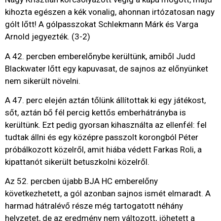
kihozta egészen a kék vonalig, ahonnan irtózatosan nagy
gólt lőtt! A gólpasszokat Schlekmann Márk és Varga
Arnold jegyezték. (3-2)
A 42. percben emberelőnybe kerültünk, amiből Judd
Blackwater lőtt egy kapuvasat, de sajnos az előnyünket
nem sikerült növelni.
A 47. perc elején aztán tőlünk állítottak ki egy játékost,
sőt, aztán bő fél percig kettős emberhátrányba is
kerültünk. Ezt pedig gyorsan kihasználta az ellenfél: fel
tudtak állni és egy középre passzolt korongból Péter
próbálkozott közelről, amit hiába védett Farkas Roli, a
kipattanót sikerült betuszkolni közelről.
Az 52. percben újabb BJA HC emberelőny
következhetett, a gól azonban sajnos ismét elmaradt. A
harmad hátralévő része még tartogatott néhány
helyzetet, de az eredmény nem változott, jöhetett a