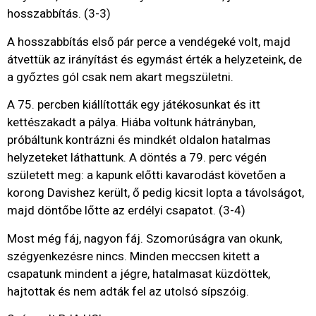
hosszabbítás. (3-3)
A hosszabbítás első pár perce a vendégeké volt, majd
átvettük az irányítást és egymást érték a helyzeteink, de
a győztes gól csak nem akart megszületni.
A 75. percben kiállították egy játékosunkat és itt
kettészakadt a pálya. Hiába voltunk hátrányban,
próbáltunk kontrázni és mindkét oldalon hatalmas
helyzeteket láthattunk. A döntés a 79. perc végén
született meg: a kapunk előtti kavarodást követően a
korong Davishez került, ő pedig kicsit lopta a távolságot,
majd döntőbe lőtte az erdélyi csapatot. (3-4)
Most még fáj, nagyon fáj. Szomorúságra van okunk,
szégyenkezésre nincs. Minden meccsen kitett a
csapatunk mindent a jégre, hatalmasat küzdöttek,
hajtottak és nem adták fel az utolsó sípszóig.