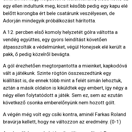
egy ellen indultunk meg, kicsit később pedig egy kapu elé
belőtt korongba ért bele csatárunk veszélyesen, de
Adorján mindegyik próbálkozást hárította.
A 12. percben első komoly helyzetét gólra váltotta a
vendég együttes, egy gyors leindítást követően
átpasszolták a védelmünket, végül Honejsek elé került a
pakk, ő pedig közelről bevágta.
A gól érezhetően megtorpantotta a mieinket, kapkodóvá
vált a játékunk. Szinte rögtön összeszedtünk egy
kiállítást is, de ennek több mint a felét simán lehoztuk,
aztán a másik oldalon is kiküldtek egy embert, így négy a
négy ellen folytatódott a játék. Sem ez, sem az ezután
következő csonka emberelőnyünk nem hozott gólt.
A végén még volt egy csíki kontra, aminél Farkas Roland
bravúrja kellett, hogy ne változzon az eredmény. (0-1)