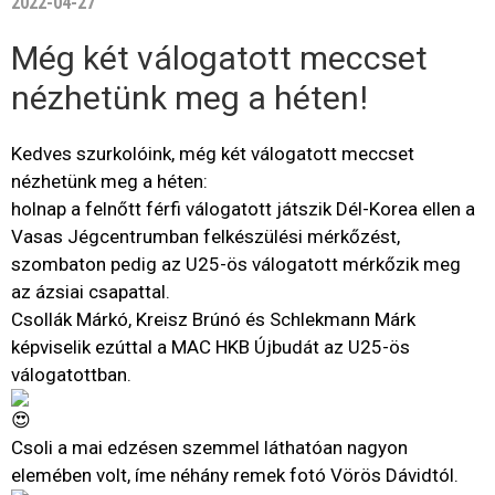
2022-04-27
Még két válogatott meccset
nézhetünk meg a héten!
Kedves szurkolóink, még két válogatott meccset
nézhetünk meg a héten:
holnap a felnőtt férfi válogatott játszik Dél-Korea ellen a
Vasas Jégcentrumban felkészülési mérkőzést,
szombaton pedig az U25-ös válogatott mérkőzik meg
az ázsiai csapattal.
Csollák Márkó, Kreisz Brúnó és Schlekmann Márk
képviselik ezúttal a MAC HKB Újbudát az U25-ös
válogatottban.
Csoli a mai edzésen szemmel láthatóan nagyon
elemében volt, íme néhány remek fotó Vörös Dávidtól.