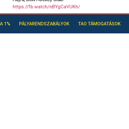
https://fb.watch/nBYgCaVUKh/
A 1%
PÁLYARENDSZABÁLYOK
TAO TÁMOGATÁSOK