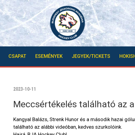
CSAPAT
ESEMÉNYEK
JEGYEK/TICKETS
HOKIS
2023-10-11
Meccsértékelés található az a
Kangyal Balázs, Strenk Hunor és a második hazai gól
található az alábbi videóban, kedves szurkolóink.
Hajrá, BJA Hockey Club!