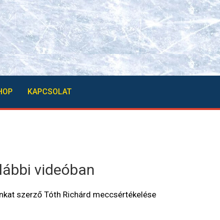
HOP
KAPCSOLAT
lábbi videóban
unkat szerző Tóth Richárd meccsértékelése