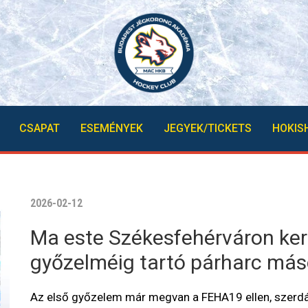
CSAPAT
ESEMÉNYEK
JEGYEK/TICKETS
HOKIS
2026-02-12
Ma este Székesfehérváron kerül
győzelméig tartó párharc má
Az első győzelem már megvan a FEHA19 ellen, szerdán