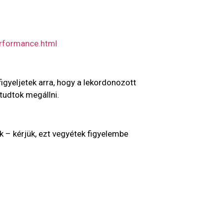
rformance.html
figyeljetek arra, hogy a lekordonozott
tudtok megállni.
ik – kérjük, ezt vegyétek figyelembe