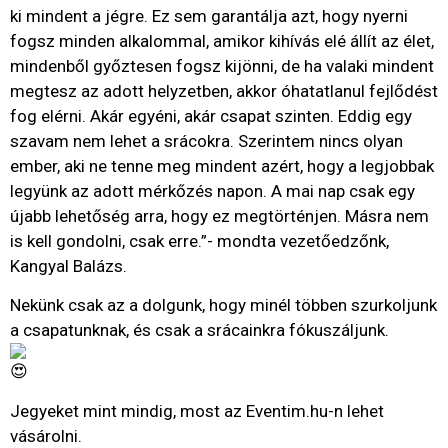
ki mindent a jégre. Ez sem garantálja azt, hogy nyerni
fogsz minden alkalommal, amikor kihívás elé állít az élet,
mindenből győztesen fogsz kijönni, de ha valaki mindent
megtesz az adott helyzetben, akkor óhatatlanul fejlődést
fog elérni. Akár egyéni, akár csapat szinten. Eddig egy
szavam nem lehet a srácokra. Szerintem nincs olyan
ember, aki ne tenne meg mindent azért, hogy a legjobbak
legyünk az adott mérkőzés napon. A mai nap csak egy
újabb lehetőség arra, hogy ez megtörténjen. Másra nem
is kell gondolni, csak erre.”- mondta vezetőedzőnk,
Kangyal Balázs.
Nekünk csak az a dolgunk, hogy minél többen szurkoljunk
a csapatunknak, és csak a srácainkra fókuszáljunk.
Jegyeket mint mindig, most az Eventim.hu-n lehet
vásárolni.