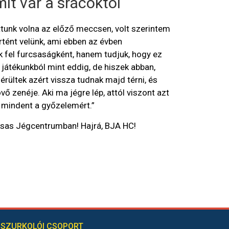
mit vár a srácoktól
tunk volna az előző meccsen, volt szerintem
tént velünk, ami ebben az évben
k fel furcsaságként, hanem tudjuk, hogy ez
ti játékunkból mint eddig, de hiszek abban,
rültek azért vissza tudnak majd térni, és
vő zenéje. Aki ma jégre lép, attól viszont azt
 mindent a győzelemért.”
Vasas Jégcentrumban! Hajrá, BJA HC!
SZURKOLÓI CSOPORT