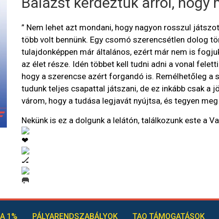
Balázst kérdeztük arról, hogy 
” Nem lehet azt mondani, hogy nagyon rosszul játszot
több volt bennünk. Egy csomó szerencsétlen dolog tör
tulajdonképpen már általános, ezért már nem is fogju
az élet része. Idén többet kell tudni adni a vonal felet
hogy a szerencse azért forgandó is. Remélhetőleg a sé
tudunk teljes csapattal játszani, de ez inkább csak a jö
várom, hogy a tudása legjavát nyújtsa, és tegyen meg
Nekünk is ez a dolgunk a lelátón, találkozunk este a 
A 1%
PÁLYARENDSZABÁLYOK
TAO TÁMOGATÁSOK