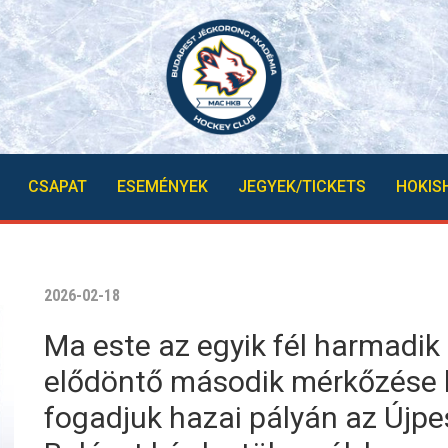
CSAPAT
ESEMÉNYEK
JEGYEK/TICKETS
HOKIS
2026-02-18
Ma este az egyik fél harmadik 
elődöntő második mérkőzése k
fogadjuk hazai pályán az Újpe