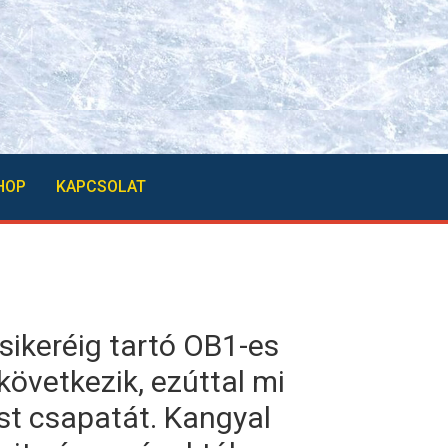
HOP
KAPCSOLAT
sikeréig tartó OB1-es
övetkezik, ezúttal mi
st csapatát. Kangyal