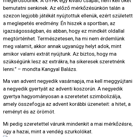
megerősödnek. A GYHK egy kiváló csapat, nem kell őket
bemutatni senkinek. Az előző mérkőzésünkön talán a
szezon legjobb játékát nyújtottuk ellenük, ezért született
a meglepetés eredmény. Én hiszek a sportban, az
igazságosságban, és abban, hogy ez mindkét oldallal
megtörténhet. Természetesen, ha mi nem érdemlünk
meg valamit, akkor annak ugyanúgy helyt adok, mint
amikor valami extrát nyújtunk. Az biztos, hogy ma
szükségünk lesz az extrákra, ha sikeresek szeretnénk
lenni.” – mondta Kangyal Balázs.
Ma van advent negyedik vasárnapja, ma kell meggyújtani
a negyedik gyertyát az adventi koszorún. A negyedik
gyertya hagyományosan a szeretetet szimbolizálja,
amely összefogja az advent korábbi üzeneteit: a hitet, a
reményt és az örömöt.
Mi pedig szeretettel várunk mindenkit a mai mérkőzésre,
úgy a hazai, mint a vendég szurkolókat.