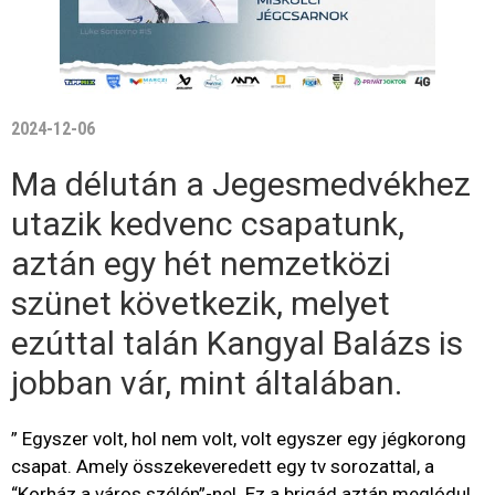
2024-12-06
Ma délután a Jegesmedvékhez
utazik kedvenc csapatunk,
aztán egy hét nemzetközi
szünet következik, melyet
ezúttal talán Kangyal Balázs is
jobban vár, mint általában.
” Egyszer volt, hol nem volt, volt egyszer egy jégkorong
csapat. Amely összekeveredett egy tv sorozattal, a
“Korház a város szélén”-nel. Ez a brigád aztán meglódul