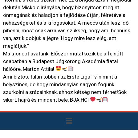
délután Miskolc irányába, hogy bizonyítson megint
önmagának és haladjon a fejlődése útján, félretéve a
nehézségeket és a kifogásokat. A meccs után lesz idő
pihenni, most csak arra van szükség, hogy ami bennünk
van, azt kidobjuk a jégre. Hogy mire lesz elég, azt
meglátjuk.”
Ma újoncot avatunk! Először mutatkozik be a felnőtt
csapatban a Budapest Jégkorong Akadémia fiatal
hálóőre, Marton Attila!
Ami biztos: talán többen az Erste Liga Tv-n mint a
helyszínen, de hogy mindannyian nagyon fogunk
szurkolni a srácainknak, ahhoz kétség nem férhet!Sok
sikert, hajrá és mindent bele, BJA HC!