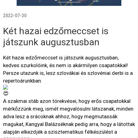
2022-07-30
Két hazai edzőmeccset is
játszunk augusztusban
Két hazai edzőmeccset is játszunk augusztusban,
kedves szurkolóink, és nem is akármilyen csapatokkal!
Persze utazunk is, lesz szlovákiai és szlovéniai derbi is a
repertoárunkban.
A szakmai stáb azon törekvései, hogy erős csapatokkal
mérkőzzünk meg, ismét megvalósulni látszanak, minden
adva lesz a srácoknak ahhoz, hogy megmutassák
magukat, Kangyal Balázséknak pedig arra, hogy a látottak
alapján elkezdjék a szisztematikus félkészülést a