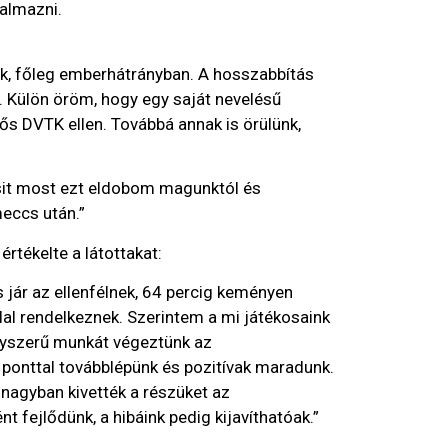
almazni.
k, főleg emberhátrányban. A hosszabbítás
. Külön öröm, hogy egy saját nevelésű
rős DVTK ellen. Továbbá annak is örülünk,
csit most ezt eldobom magunktól és
eccs után.”
tékelte a látottakat:
s jár az ellenfélnek, 64 percig keményen
al rendelkeznek. Szerintem a mi játékosaink
agyszerű munkát végeztünk az
ponttal továbblépünk és pozitívak maradunk.
nagyban kivették a részüket az
fejlődünk, a hibáink pedig kijavíthatóak.”