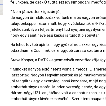
fejünkben, de csak Ő tudta ezt így kimondani, megfog
” Nem játszottunk igazán jól,
de nagyon önfeláldozóak voltunk ma és nagyon erőse
tulajdonképpen azon múlt, hogy kivédekeztük a 4-3-at
játékosunk ilyen teljesítményt tud nyújtani egy ilyen e
hogy egy saját nevelésű kapus is tudott bizonyítani.
Ha lehet tovább ajánlani egy győzelmet, akkor egy ki
odaadnám a Csuhinak, ez a legjobb zárszó ezután a m
Steve Kasper, a DVTK Jegesmedvék vezetőedzője így ér
” Mindkét irányba eldőlhetett volna a meccs. Elismeré
játszottak. Nagyon fegyelmezettek és jó munkamoráll
jól reagáltak egy viszonylag lassú kezdésre, majd n
emberhátrányok során. Minden vereség nehéz, de egy 
Három-négy U21-es játékos volt a csapatunkban, akik 
emberhátrányok kivédekezéséből. Szerintem csapatként 