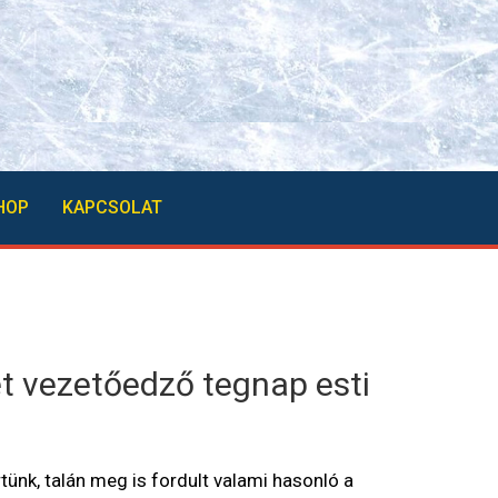
HOP
KAPCSOLAT
ét vezetőedző tegnap esti
nk, talán meg is fordult valami hasonló a